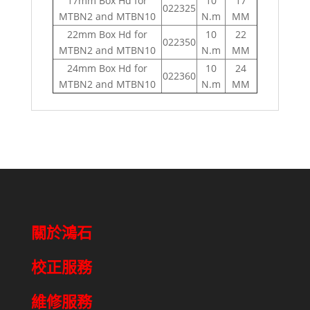
17mm Box Hd for
10
17
022325
MTBN2 and MTBN10
N.m
MM
22mm Box Hd for
10
22
022350
MTBN2 and MTBN10
N.m
MM
24mm Box Hd for
10
24
022360
MTBN2 and MTBN10
N.m
MM
關於鴻石
校正服務
維修服務