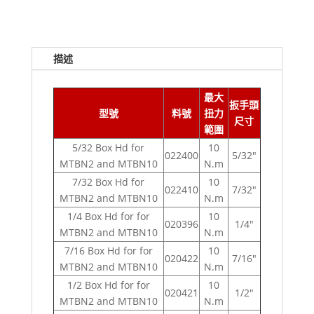
描述
最大
扳手頭
型號
料號
扭力
尺寸
範圍
5/32 Box Hd for
10
022400
5/32"
MTBN2 and MTBN10
N.m
7/32 Box Hd for
10
022410
7/32"
MTBN2 and MTBN10
N.m
1/4 Box Hd for for
10
020396
1/4"
MTBN2 and MTBN10
N.m
7/16 Box Hd for for
10
020422
7/16"
MTBN2 and MTBN10
N.m
1/2 Box Hd for for
10
020421
1/2"
MTBN2 and MTBN10
N.m