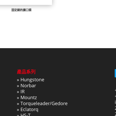
固定銷的擴口頭
產品系列
»
Hungstone
»
Norbar
»
IR
»
Mountz
»
Torqueleader/Gedore
»
Eclatorq
»
HS-T