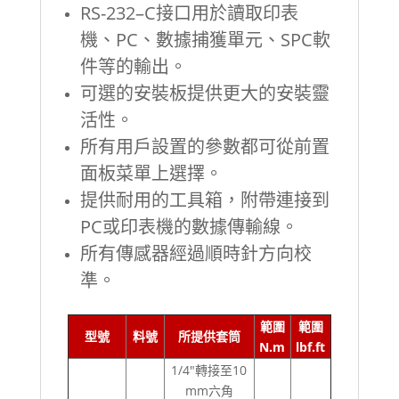
RS-232–C接口用於讀取印表
機、PC、數據捕獲單元、SPC軟
件等的輸出。
可選的安裝板提供更大的安裝靈
活性。
所有用戶設置的參數都可從前置
面板菜單上選擇。
提供耐用的工具箱，附帶連接到
PC或印表機的數據傳輸線。
所有傳感器經過順時針方向校
準。
範圍
範圍
型號
料號
所提供套筒
N.m
lbf.ft
1/4"轉接至10
mm六角