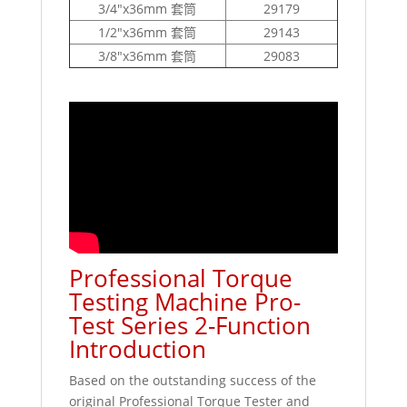
3/4"x36mm 套筒
29179
1/2"x36mm 套筒
29143
3/8"x36mm 套筒
29083
Professional Torque
Testing Machine Pro-
Test Series 2-Function
Introduction
Based on the outstanding success of the
original Professional Torque Tester and